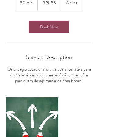
Brazilian
50 min
5
BRL 55
Online
reals
0
m
i
n
Book Now
Service Description
Orientação vocacional é uma boa alternativa para
quem está buscando uma profissão, e também
para quem deseja mudar de área laboral.