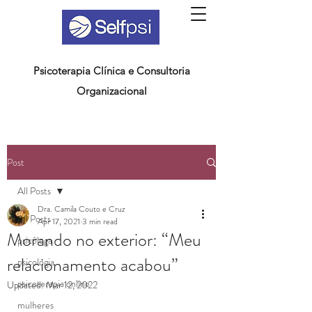
Psicoterapia Clínica e Consultoria
Organizacional
Post
All Posts
Dra. Camila Couto e Cruz
All Posts
Apr 17, 2021
3 min read
Morando no exterior: “Meu
psicóloga
relacionamento acabou”
psicologia
psicoterapia online
Updated:
Mar 12, 2022
mulheres