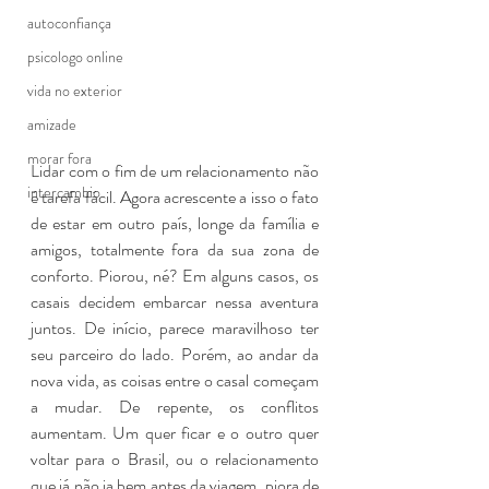
autoconfiança
psicologo online
vida no exterior
amizade
morar fora
Lidar com o fim de um relacionamento não 
intercambio
é tarefa fácil. Agora acrescente a isso o fato 
de estar em outro país, longe da família e 
amigos, totalmente fora da sua zona de 
conforto. Piorou, né? Em alguns casos, os 
casais decidem embarcar nessa aventura 
juntos. De início, parece maravilhoso ter 
seu parceiro do lado. Porém, ao andar da 
nova vida, as coisas entre o casal começam 
a mudar. De repente, os conflitos 
aumentam. Um quer ficar e o outro quer 
voltar para o Brasil, ou o relacionamento 
que já não ia bem antes da viagem, piora de 