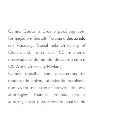
Camila Couto e Cruz é psicóloga com 
formação em Gestalt-Terapia e 
doutorado
em Psicologia Social pela University of 
Queensland; uma das 50 melhores 
universidades do mundo, de acordo com o 
QS World University Ranking.
Camila trabalha com psicoterapia na 
modalidade online, atendendo brasileiros 
que vivem no exterior através de uma 
abordagem dinâmica, voltada para a 
autorregulação e ajustamento criativo do 
indivíduo.
Agende uma sessão informativa sobre a 
psicoterapia online, sem nenhum custo, 
clicando 
aqui
.