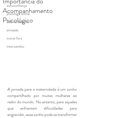
Importância do
autoconfiança
Acompanhamento
psicologo online
Psicológico
vida no exterior
amizade
morar fora
intercambio
A jornada para a maternidade é um sonho 
compartilhado por muitas mulheres ao 
redor do mundo. No entanto, para aquelas 
que enfrentam dificuldades para 
engravidar, esse sonho pode se transformar 