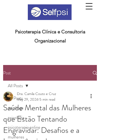
Psicoterapia Clínica e Consultoria
Organizacional
Post
All Posts
Dra. Camila Couto e Cruz
All Posts
May 29, 2024
5 min read
Saúde Mental das Mulheres
psicóloga
que Estão Tentando
psicologia
psicoterapia online
Engravidar: Desafios e a
mulheres