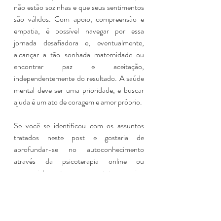
não estão sozinhas e que seus sentimentos 
são válidos. Com apoio, compreensão e 
empatia, é possível navegar por essa 
jornada desafiadora e, eventualmente, 
alcançar a tão sonhada maternidade ou 
encontrar paz e aceitação, 
independentemente do resultado. A saúde 
mental deve ser uma prioridade, e buscar 
ajuda é um ato de coragem e amor próprio.
Se você se identificou com os assuntos 
tratados neste post e gostaria de 
aprofundar-se no autoconhecimento 
através da psicoterapia online ou 
presencial, entre em contato comigo 
clicando 
aqui
. 
Desta forma eu poderei 
explicar mais sobre o meu trabalho para 
você e você poderá tirar dúvidas sobre a 
psicoterapia.