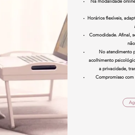
Na modalidade online,
Horários flexíveis, ada
Comodidade. Afinal, se
não
No atendimento pr
acolhimento psicológi
a privacidade, tr
Compromisso com ho
Ag