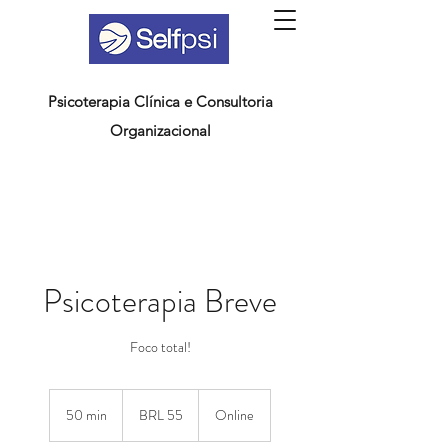
Psicoterapia Clínica e Consultoria
Organizacional
Psicoterapia Breve
Foco total!
55
Brazilian
50 min
5
BRL 55
Online
reals
0