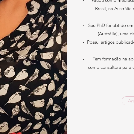
Atuou como mediador
Brasil, na Austrál
Seu PhD foi obtido em 
(Austrália), uma 
Possui artigos publicado
Tem formação na abo
como consultora para 
Ag