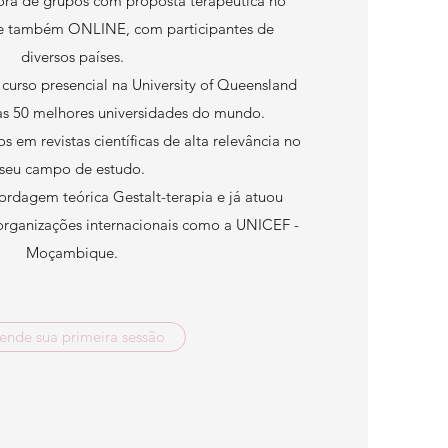
a de grupos com proposta terapêutica no
ia e também ONLINE, com participantes de
diversos países.
curso presencial na University of Queensland
das 50 melhores universidades do mundo.
s em revistas científicas de alta relevância no
seu campo de estudo.
rdagem teórica Gestalt-terapia e já atuou
organizações internacionais como a UNICEF -
Moçambique.
ende sua primeira sessão