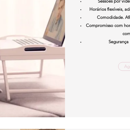
Sessões por víde
Horários flexíveis, a
Comodidade. Afin
Compromisso com horár
com
Segurança 
Ag